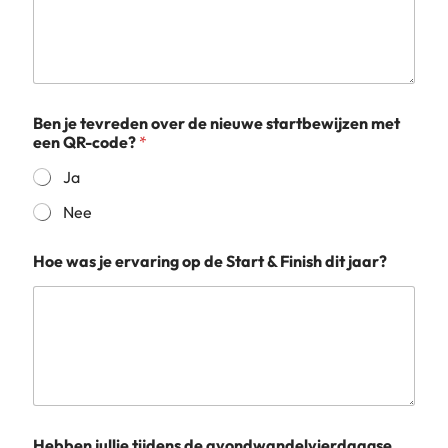
Ben je tevreden over de nieuwe startbewijzen met
een QR-code?
*
Ja
Nee
n
Hoe was je ervaring op de Start & Finish dit jaar?
i
e
u
w
e
*
t
i
j
d
Hebben jullie tijdens de avondwandelvierdaagse