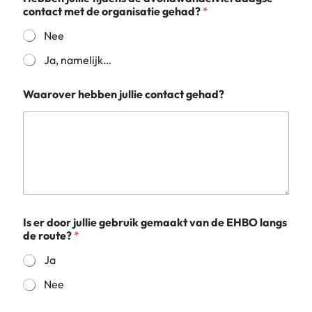
e
contact met de organisatie gehad?
*
n
s
Nee
Ja, namelijk…
Waarover hebben jullie contact gehad?
Is er door jullie gebruik gemaakt van de EHBO langs
de route?
*
Ja
Nee