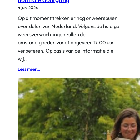
e
4 juni 2026
p
Op dit moment trekken er nog onweersbuien
2
over delen van Nederland. Volgens de huidige
0
2
weersverwachtingen zullen de
6
omstandigheden vanaf ongeveer 17.00 uur
verbeteren. Op basis van de informatie die
wij…
:
Lees meer…
L
a
a
t
s
t
e
w
a
n