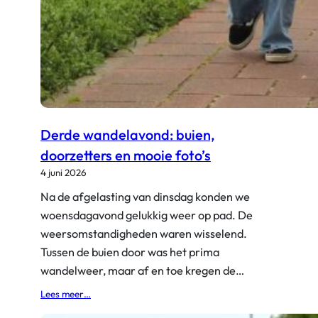
a
n
w
e
u
i
t
v
a
Derde wandelavond: buien,
n
doorzetters en mooie foto’s
e
4 juni 2026
e
n
Na de afgelasting van dinsdag konden we
n
woensdagavond gelukkig weer op pad. De
o
weersomstandigheden waren wisselend.
r
m
Tussen de buien door was het prima
a
wandelweer, maar af en toe kregen de…
l
:
Lees meer…
e
D
d