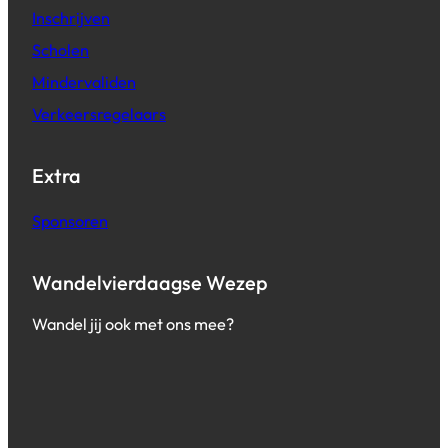
g
Inschrijven
e
Scholen
l
a
Mindervaliden
a
Verkeersregelaars
r
s
Extra
Sponsoren
Wandelvierdaagse Wezep
Wandel jij ook met ons mee?