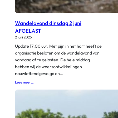
Wandelavond dinsdag 2 juni
AFGELAST
2 juni 2026
Update 17.00 uur. Met pijn in het hart heeft de
organisatie besloten om de wandelavond van
vandaag af te gelasten. De hele middag
hebben wij de weersontwikkelingen
nauwlettend gevolgd en…
:
Lees meer…
W
a
n
d
e
l