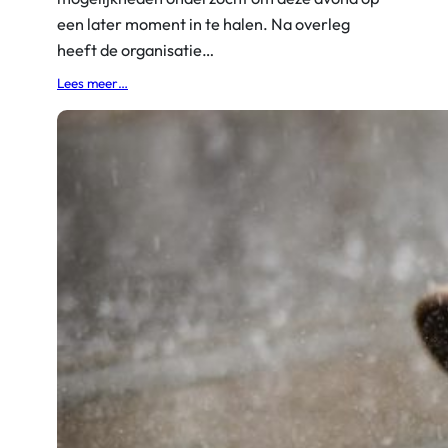
een later moment in te halen. Na overleg
heeft de organisatie…
:
Lees meer…
D
i
n
s
d
a
g
a
v
o
n
d
w
o
r
d
t