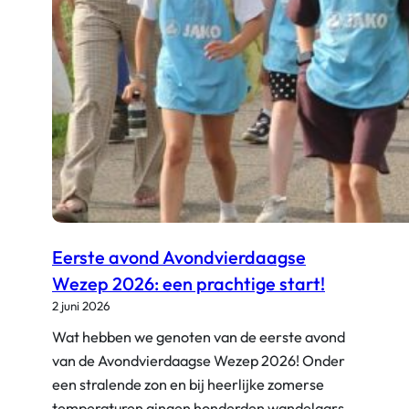
L
A
S
T
Eerste avond Avondvierdaagse
Wezep 2026: een prachtige start!
2 juni 2026
Wat hebben we genoten van de eerste avond
van de Avondvierdaagse Wezep 2026! Onder
een stralende zon en bij heerlijke zomerse
temperaturen gingen honderden wandelaars