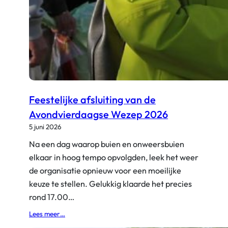
Feestelijke afsluiting van de
Avondvierdaagse Wezep 2026
5 juni 2026
Na een dag waarop buien en onweersbuien
elkaar in hoog tempo opvolgden, leek het weer
de organisatie opnieuw voor een moeilijke
keuze te stellen. Gelukkig klaarde het precies
rond 17.00…
:
Lees meer…
F