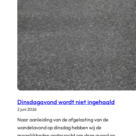
o
’
s
Dinsdagavond wordt niet ingehaald
2 juni 2026
Naar aanleiding van de afgelasting van de
wandelavond op dinsdag hebben wij de
mogelijkheden onderzocht om deze avond op