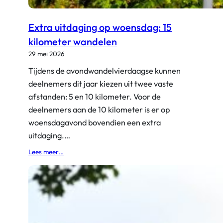
Extra uitdaging op woensdag: 15
kilometer wandelen
29 mei 2026
Tijdens de avondwandelvierdaagse kunnen
deelnemers dit jaar kiezen uit twee vaste
afstanden: 5 en 10 kilometer. Voor de
deelnemers aan de 10 kilometer is er op
woensdagavond bovendien een extra
uitdaging.…
:
Lees meer…
E
x
t
r
a
u