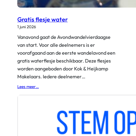
p
r
a
Gratis flesje water
c
h
1 juni 2026
t
Vanavond gaat de Avondwandelvierdaagse
i
van start. Voor alle deelnemers is er
g
e
voorafgaand aan de eerste wandelavond een
s
gratis waterflesje beschikbaar. Deze flesjes
t
worden aangeboden door Kok & Heijkamp
a
Makelaars. Iedere deelnemer…
r
t
:
Lees meer…
!
G
r
a
t
i
s
f