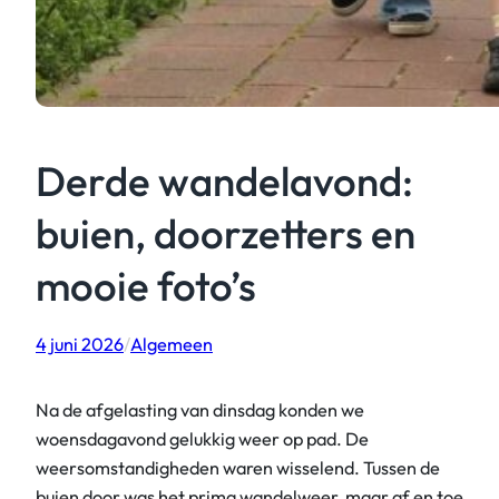
Derde wandelavond:
buien, doorzetters en
mooie foto’s
4 juni 2026
/
Algemeen
Na de afgelasting van dinsdag konden we
woensdagavond gelukkig weer op pad. De
weersomstandigheden waren wisselend. Tussen de
buien door was het prima wandelweer, maar af en toe