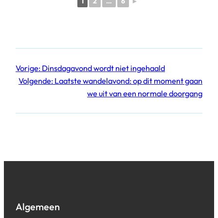
1
2
…
6
►
Vorige:
Dinsdagavond wordt niet ingehaald
Volgende:
Laatste wandelavond: op dit moment gaan
we uit van een normale doorgang
Algemeen