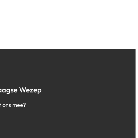
aagse Wezep
t ons mee?