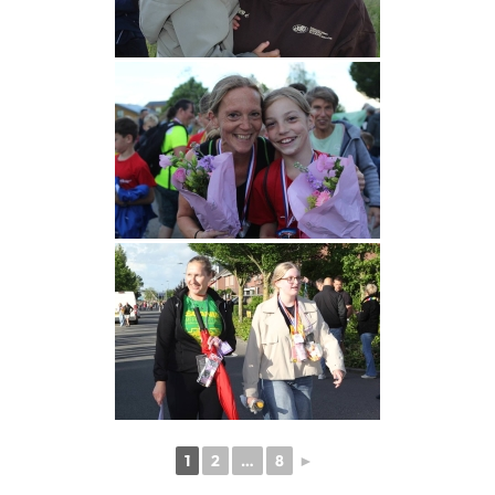
1
2
…
8
►