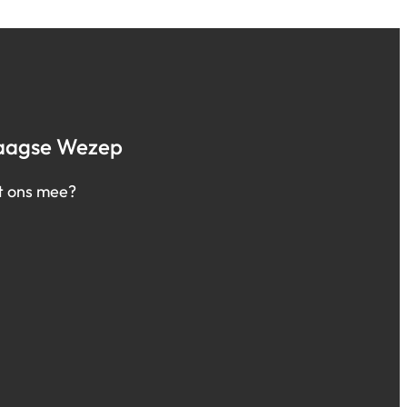
aagse Wezep
t ons mee?