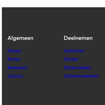
Algemeen
Deelnemen
Nieuws
Inschrijven
Routes
Scholen
Reglement
Mindervaliden
Contact
Verkeersregelaars