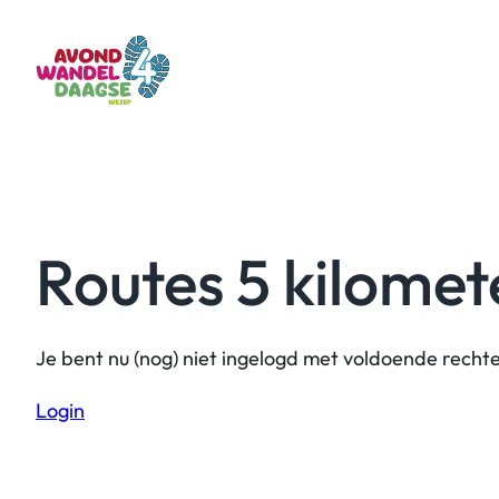
Ga
naar
de
inhoud
Routes 5 kilome
Je bent nu (nog) niet ingelogd met voldoende rechte
Login