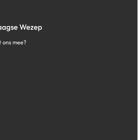
aagse Wezep
t ons mee?