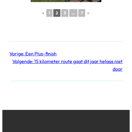
◄
1
2
3
…
7
►
Vorige:
Een Plus-finish
Volgende:
15 kilometer route gaat dit jaar helaas niet
door