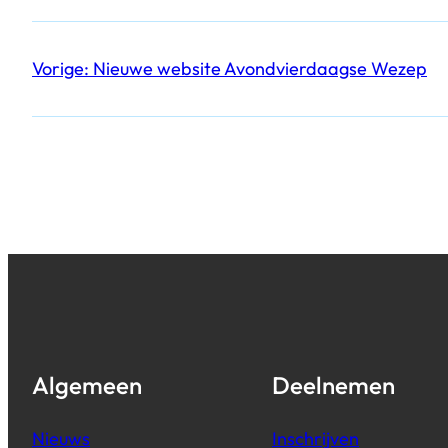
Vorige:
Nieuwe website Avondvierdaagse Wezep
Algemeen
Deelnemen
Nieuws
Inschrijven