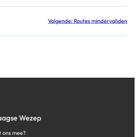
Volgende:
Routes mindervaliden
aagse Wezep
t ons mee?