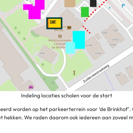
Indeling locaties scholen voor de start
rd worden op het parkeerterrein voor ‘de Brinkhof’. O
met hekken. We raden daarom ook iedereen aan zoveel mo