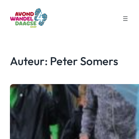
Ga
naar
de
inhoud
Auteur:
Peter Somers